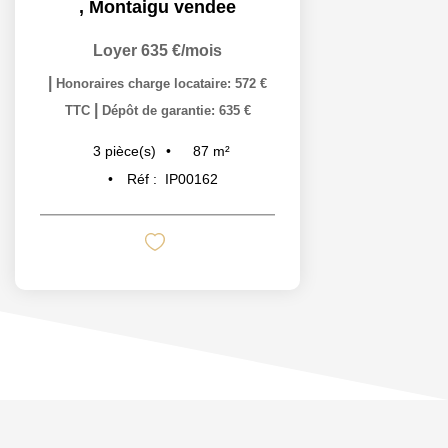
,
Montaigu vendee
Loyer 635 €/mois
|
Honoraires charge locataire: 572 €
|
TTC
Dépôt de garantie: 635 €
87
m²
3
pièce(s)
Réf :
IP00162