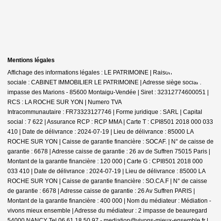
Mentions légales
Affichage des informations légales : LE PATRIMOINE | Raison
sociale : CABINET IMMOBILIER LE PATRIMOINE | Adresse siège social : 30
impasse des Marions - 85600 Montaigu-Vendée | Siret : 32312774600051 |
RCS : LA ROCHE SUR YON | Numero TVA
Intracommunautaire : FR73323127746 | Forme juridique : SARL | Capital
social : 7 622 | Assurance RCP : RCP MMA |
Carte T : CPI8501 2018 000 033
410 | Date de délivrance : 2024-07-19 | Lieu de délivrance : 85000 LA
ROCHE SUR YON | Caisse de garantie financière : SOCAF. | N° de caisse de
garantie : 6678 | Adresse caisse de garantie : 26 av de Suffren 75015 Paris |
Montant de la garantie financière : 120 000 | Carte G : CPI8501 2018 000
033 410 | Date de délivrance : 2024-07-19 | Lieu de délivrance : 85000 LA
ROCHE SUR YON | Caisse de garantie financière : SO.CA.F | N° de caisse
de garantie : 6678 | Adresse caisse de garantie : 26 Av Suffren PARIS |
Montant de la garantie financière : 400 000 | Nom du médiateur : Médiation -
vivons mieux ensemble | Adresse du médiateur : 2 impasse de beauregard
54000 NANCY Tel 06.61.18.50.97 - mediation@vivons-mieux-ensemble.fr |