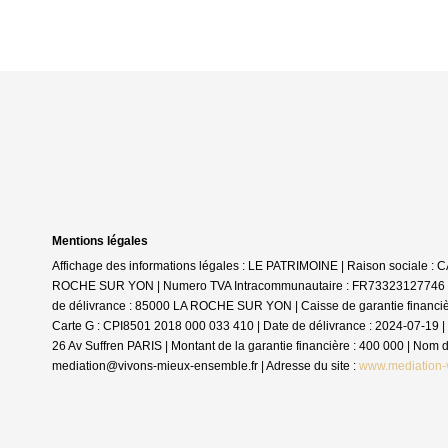
Mentions légales
Affichage des informations légales : LE PATRIMOINE | Raison sociale 
ROCHE SUR YON | Numero TVA Intracommunautaire : FR73323127746 | For
de délivrance : 85000 LA ROCHE SUR YON | Caisse de garantie financière :
Carte G : CPI8501 2018 000 033 410 | Date de délivrance : 2024-07-19 | 
26 Av Suffren PARIS | Montant de la garantie financière : 400 000 | No
mediation@vivons-mieux-ensemble.fr | Adresse du site :
www.mediation-