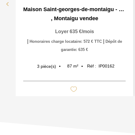
Maison Saint-georges-de-montaigu - 3 Pièce(s) - 80 M2
,
Montaigu vendee
Loyer 635 €/mois
|
|
Honoraires charge locataire: 572 € TTC
Dépôt de
garantie: 635 €
87
m²
Réf :
IP00162
3
pièce(s)