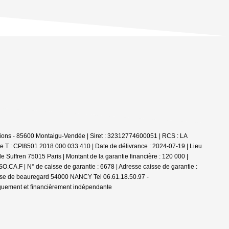
ions - 85600 Montaigu-Vendée | Siret : 32312774600051 | RCS : LA
e T : CPI8501 2018 000 033 410 | Date de délivrance : 2024-07-19 | Lieu
 Suffren 75015 Paris | Montant de la garantie financière : 120 000 |
.CA.F | N° de caisse de garantie : 6678 | Adresse caisse de garantie :
passe de beauregard 54000 NANCY Tel 06.61.18.50.97 -
iquement et financièrement indépendante