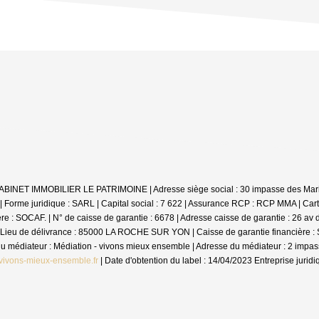
: CABINET IMMOBILIER LE PATRIMOINE | Adresse siège social : 30 impasse des Mar
me juridique : SARL | Capital social : 7 622 | Assurance RCP : RCP MMA |
Cart
 SOCAF. | N° de caisse de garantie : 6678 | Adresse caisse de garantie : 26 av de
Lieu de délivrance : 85000 LA ROCHE SUR YON | Caisse de garantie financière : SO
m du médiateur : Médiation - vivons mieux ensemble | Adresse du médiateur : 2 im
vivons-mieux-ensemble.fr
| Date d'obtention du label : 14/04/2023
Entreprise jurid