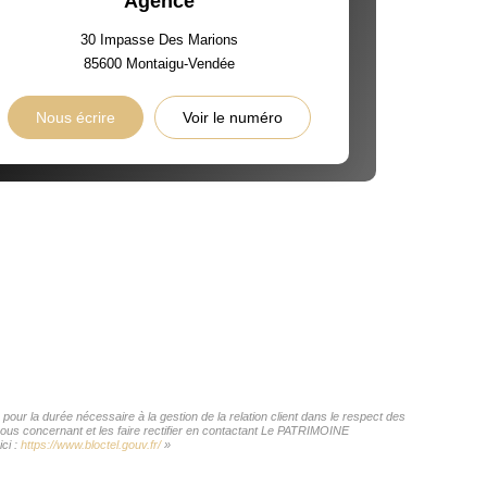
Agence
30 Impasse Des Marions
85600
Montaigu-Vendée
Nous écrire
Voir le numéro
ur la durée nécessaire à la gestion de la relation client dans le respect des
 vous concernant et les faire rectifier en contactant Le PATRIMOINE
ci :
https://www.bloctel.gouv.fr/
»