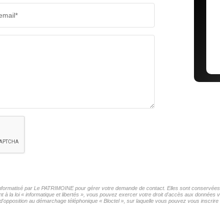
email*
r informatisé par Le PATRIMOINE pour gérer votre demande de contact. Elles sont conservées po
t à la loi « informatique et libertés », vous pouvez exercer votre droit d'accès aux données
'opposition au démarchage téléphonique « Bloctel », sur laquelle vous pouvez vous inscrire i