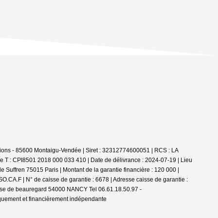
ions - 85600 Montaigu-Vendée | Siret : 32312774600051 | RCS : LA
e T : CPI8501 2018 000 033 410 | Date de délivrance : 2024-07-19 | Lieu
 Suffren 75015 Paris | Montant de la garantie financière : 120 000 |
.CA.F | N° de caisse de garantie : 6678 | Adresse caisse de garantie :
passe de beauregard 54000 NANCY Tel 06.61.18.50.97 -
iquement et financièrement indépendante