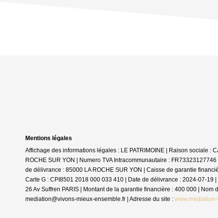
Mentions légales
Affichage des informations légales : LE PATRIMOINE | Raison sociale 
ROCHE SUR YON | Numero TVA Intracommunautaire : FR73323127746 | For
de délivrance : 85000 LA ROCHE SUR YON | Caisse de garantie financière :
Carte G : CPI8501 2018 000 033 410 | Date de délivrance : 2024-07-19 | 
26 Av Suffren PARIS | Montant de la garantie financière : 400 000 | No
mediation@vivons-mieux-ensemble.fr | Adresse du site :
www.mediation-