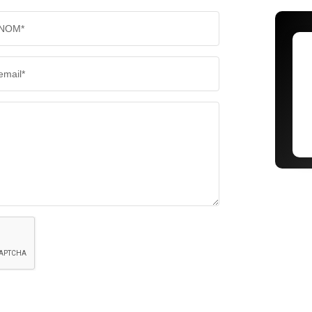
NOM*
email*