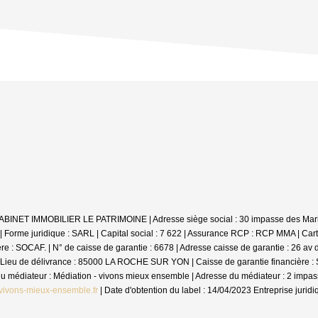
: CABINET IMMOBILIER LE PATRIMOINE | Adresse siège social : 30 impasse des Mar
me juridique : SARL | Capital social : 7 622 | Assurance RCP : RCP MMA |
Cart
 SOCAF. | N° de caisse de garantie : 6678 | Adresse caisse de garantie : 26 av de
Lieu de délivrance : 85000 LA ROCHE SUR YON | Caisse de garantie financière : SO
m du médiateur : Médiation - vivons mieux ensemble | Adresse du médiateur : 2 im
vivons-mieux-ensemble.fr
| Date d'obtention du label : 14/04/2023
Entreprise jurid