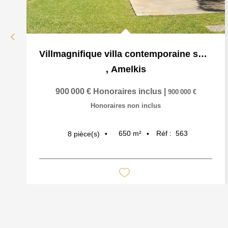
Villmagnifique villa contemporaine sur trois niveaux
,
Amelkis
900 000 €
Honoraires inclus
|
900 000 €
Honoraires non inclus
650
m²
Réf :
563
8
pièce(s)