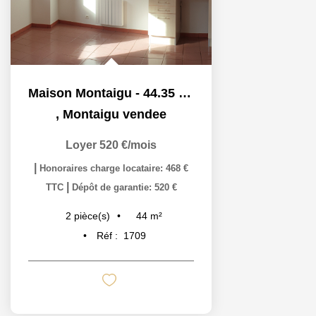
Maison Montaigu - 44.35 M2
,
Montaigu vendee
Loyer 520 €/mois
|
Honoraires charge locataire: 468 €
|
TTC
Dépôt de garantie: 520 €
44
m²
2
pièce(s)
Réf :
1709