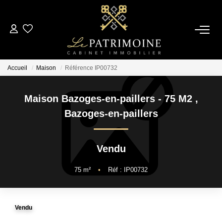
ACCUEIL
Accueil
Maison
Référence IP00732
L’AGENCE
Maison Bazoges-en-paillers - 75 M2
,
NOS ANNONCES
Bazoges-en-paillers
Ventes
Vendu
Locations
75
m²
•
Réf : IP00732
ESTIMATION
Vendu
ALERTE MAIL