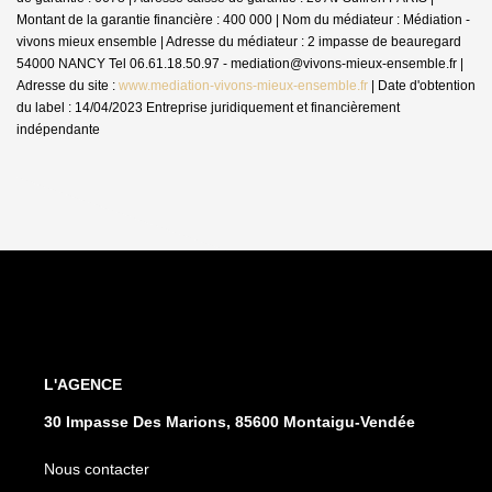
Montant de la garantie financière : 400 000 | Nom du médiateur : Médiation -
vivons mieux ensemble | Adresse du médiateur : 2 impasse de beauregard
54000 NANCY Tel 06.61.18.50.97 - mediation@vivons-mieux-ensemble.fr |
Adresse du site :
www.mediation-vivons-mieux-ensemble.fr
| Date d'obtention
du label : 14/04/2023
Entreprise juridiquement et financièrement
indépendante
L'AGENCE
30 Impasse Des Marions, 85600 Montaigu-Vendée
Nous contacter