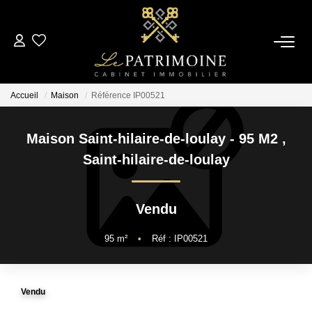
ACCUEIL
Accueil
Maison
Référence IP00521
L’AGENCE
Maison Saint-hilaire-de-loulay - 95 M2
,
NOS ANNONCES
Saint-hilaire-de-loulay
Ventes
Vendu
Locations
95
m²
•
Réf : IP00521
ESTIMATION
Vendu
ALERTE MAIL