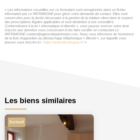
« Les informations recueillies sur ce formulaire sont enregistrées dans un fichier
informatisé par Le PATRIMOINE pour gérer votre demande de contact. Elles sont
conservées pour la durée nécessaire à la gestion de la relation client dans le respect
des prescriptions légales applicables et sont destinées à nos conseillers
Conformément à la loi « informatique et libertés », vous pouvez exercer votre droit
d'accès aux données vous concernant et les faire rectifier en contactant Le
PATRIMOINE contact@agencelepatrimoine.com. Nous vous informons de l'existence
de la liste d'opposition au démarchage téléphonique « Bloctel », sur laquelle vous
pouvez vous inscrire ici :
https://www.bloctel.gouv.fr/
»
Les biens similaires
Exclusif