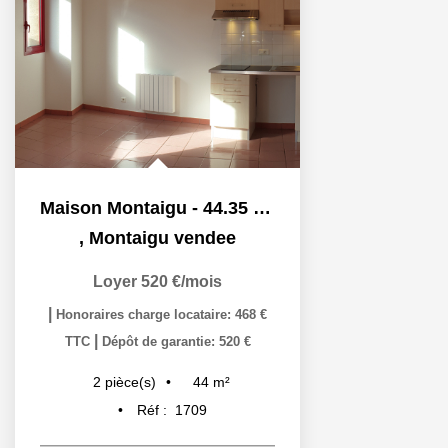
Maison Montaigu - 44.35 M2
,
Montaigu vendee
Loyer 520 €/mois
|
Honoraires charge locataire: 468 €
|
TTC
Dépôt de garantie: 520 €
44
m²
2
pièce(s)
Réf :
1709