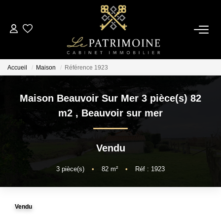
ACCUEIL
Accueil
Maison
Référence 1923
L’AGENCE
Maison Beauvoir Sur Mer 3 pièce(s) 82
NOS ANNONCES
m2
,
Beauvoir sur mer
Ventes
Vendu
Locations
3
pièce(s)
•
82
m²
•
Réf : 1923
ESTIMATION
Vendu
ALERTE MAIL