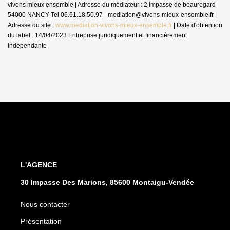
vivons mieux ensemble | Adresse du médiateur : 2 impasse de beauregard
54000 NANCY Tel 06.61.18.50.97 - mediation@vivons-mieux-ensemble.fr |
Adresse du site :
www.mediation-vivons-mieux-ensemble.fr
| Date d'obtention
du label : 14/04/2023
Entreprise juridiquement et financièrement
indépendante
L'AGENCE
30 Impasse Des Marions, 85600 Montaigu-Vendée
Nous contacter
Présentation