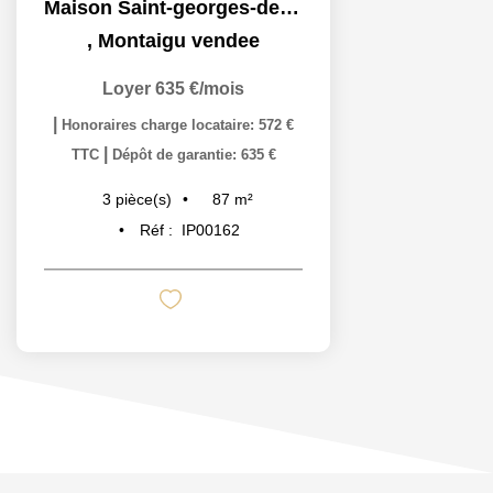
Maison Saint-georges-de-montaigu - 3 Pièce(s) - 80 M2
,
Montaigu vendee
Loyer 635 €/mois
|
Honoraires charge locataire: 572 €
|
TTC
Dépôt de garantie: 635 €
87
m²
3
pièce(s)
Réf :
IP00162