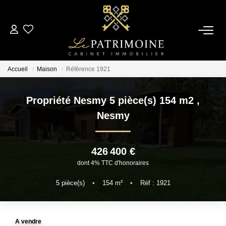
ACCUEIL
Accueil
Maison
Référence 1921
L’AGENCE
Propriété Nesmy 5 pièce(s) 154 m2
,
NOS ANNONCES
Nesmy
Ventes
426 400 €
Locations
dont 4% TTC d'honoraires
5
pièce(s)
•
154
m²
•
Réf : 1921
ESTIMATION
ALERTE MAIL
A vendre