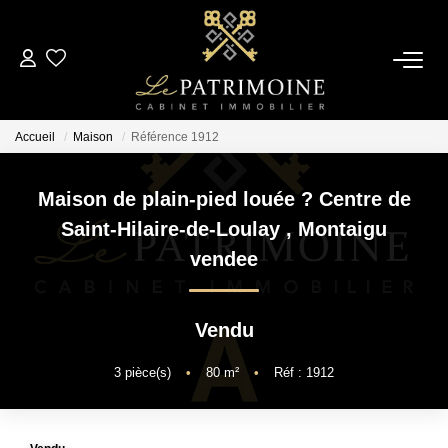
ACCUEIL
Accueil
Maison
Référence 1912
L’AGENCE
Maison de plain-pied louée ? Centre de
NOS ANNONCES
Saint-Hilaire-de-Loulay
,
Montaigu
vendee
Ventes
Locations
Vendu
ESTIMATION
3
pièce(s)
•
80
m²
•
Réf : 1912
ALERTE MAIL