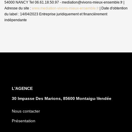
54000 NANCY Tel 06.61.18.50.97 - mediation@vivons-mieux-ensemble.fr |
Adresse du site :
www.mediation-vivons-mieux-ensemble.fr
| Date d'obtention
du label : 14/04/2023
Entreprise juridiquement et financièrement
indépendante
L'AGENCE
30 Impasse Des Marions, 85600 Montaigu-Vendée
Nous contacter
Présentation