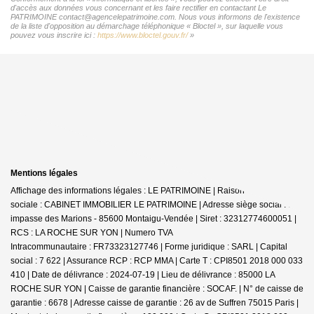
d'accès aux données vous concernant et les faire rectifier en contactant Le
PATRIMOINE contact@agencelepatrimoine.com. Nous vous informons de l'existence
de la liste d'opposition au démarchage téléphonique « Bloctel », sur laquelle vous
pouvez vous inscrire ici :
https://www.bloctel.gouv.fr/
»
Mentions légales
Affichage des informations légales : LE PATRIMOINE | Raison
sociale : CABINET IMMOBILIER LE PATRIMOINE | Adresse siège social : 30
impasse des Marions - 85600 Montaigu-Vendée | Siret : 32312774600051 |
RCS : LA ROCHE SUR YON | Numero TVA
Intracommunautaire : FR73323127746 | Forme juridique : SARL | Capital
social : 7 622 | Assurance RCP : RCP MMA |
Carte T : CPI8501 2018 000 033
410 | Date de délivrance : 2024-07-19 | Lieu de délivrance : 85000 LA
ROCHE SUR YON | Caisse de garantie financière : SOCAF. | N° de caisse de
garantie : 6678 | Adresse caisse de garantie : 26 av de Suffren 75015 Paris |