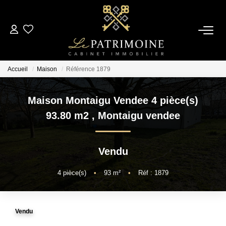
ACCUEIL
Accueil
Maison
Référence 1879
L’AGENCE
Maison Montaigu Vendee 4 pièce(s)
NOS ANNONCES
93.80 m2
,
Montaigu vendee
Ventes
Vendu
Locations
4
pièce(s)
•
93
m²
•
Réf : 1879
ESTIMATION
Vendu
ALERTE MAIL