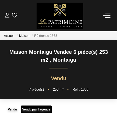
ACCUEIL
Accueil
Maison
Référence 1868
L’AGENCE
Maison Montaigu Vendee 6 pièce(s) 253
NOS ANNONCES
m2
,
Montaigu
Ventes
Locations
Vendu
7
pièce(s)
•
253
m²
•
Réf : 1868
ESTIMATION
Vendu
Vendu par l'agence
ALERTE MAIL