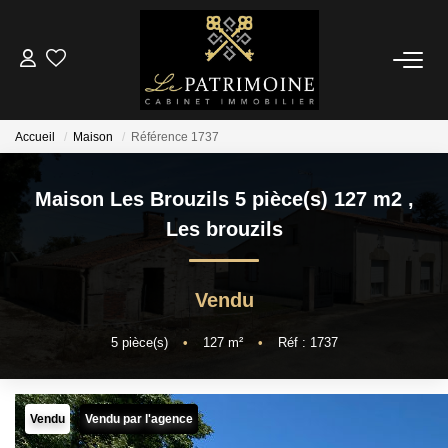
ACCUEIL
Accueil
Maison
Référence 1737
L’AGENCE
Maison Les Brouzils 5 pièce(s) 127 m2
,
NOS ANNONCES
Les brouzils
Ventes
Locations
Vendu
5
pièce(s)
•
127
m²
•
Réf : 1737
ESTIMATION
Vendu
Vendu par l'agence
ALERTE MAIL