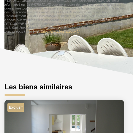
« Les informations recueillies sur ce formulaire sont enregistrées dans un fichier
informatisé par Le PATRIMOINE pour gérer votre demande de contact. Elles sont
conservées pour la durée nécessaire à la gestion de la relation client dans le respect
des prescriptions légales applicables et sont destinées à nos conseillers
Conformément à la loi « informatique et libertés », vous pouvez exercer votre droit
d'accès aux données vous concernant et les faire rectifier en contactant Le
PATRIMOINE contact@agencelepatrimoine.com. Nous vous informons de l'existence
de la liste d'opposition au démarchage téléphonique « Bloctel », sur laquelle vous
pouvez vous inscrire ici :
https://www.bloctel.gouv.fr/
»
Les biens similaires
Exclusif