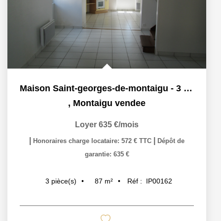
Maison Saint-georges-de-montaigu - 3 Pièce(s) - 80 M2
,
Montaigu vendee
Loyer 635 €/mois
|
|
Honoraires charge locataire: 572 € TTC
Dépôt de
garantie: 635 €
87
m²
Réf :
IP00162
3
pièce(s)