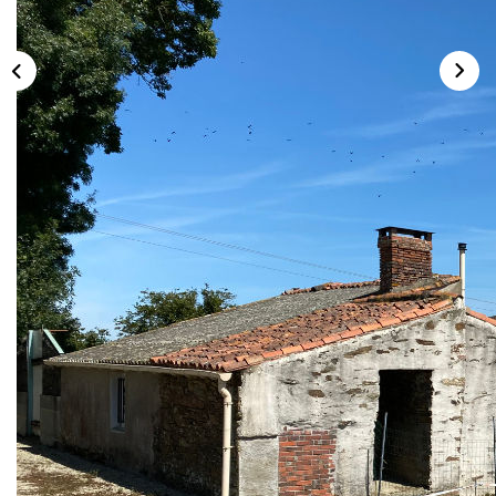
CONTACT
Description
Réf : 1737
Maison de village à rafraîchir Idéalement située à 5 mn de
la gare et de la 4 voies axe Nantes / La Roche Sur Yon et
10 mn de l'autoroute comprenant :