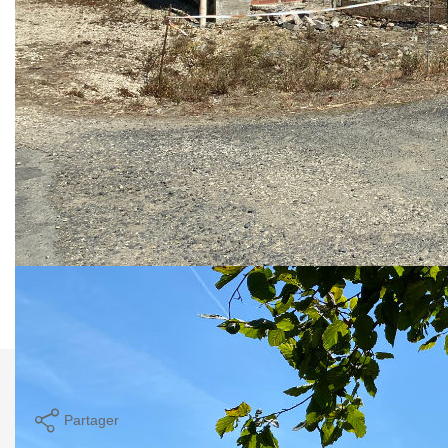
Salon/séjour de 53 m2 avec poêle de masse à bois et
escalier - Cuisine aménagée - Wc - Chambre de 15.70 m2
avec placard - A l'étage : Palier/dégagement - Salle d'eau à
refaire fr 7.40 m2 - 2 Chambres de 11.60 et 18.20 m2 -
Chaufferie/lingerie avec chaudière fioul et ballon électrique -
Nombreuses dépendances indépendantes comprenant
:une pièce de réception de 20 m2 avec four à pain en très
bon état de fonctionnement, un débarra avec un groupe
pour le puits, cave de 20 m2, un hangar de 32 m2 et un
garage de 20 m2 avec portail électrique .
Terrasse - terrain clos de 1154 m2- puits - Fosse septique
conforme de 2018.
Nos honoraires
Nous contacter
Imprimer
Partager