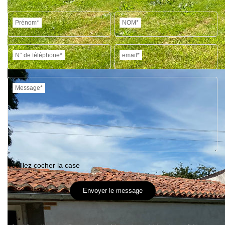
Prénom*
NOM*
N° de téléphone*
email*
Message*
Veuillez cocher la case
Envoyer le message