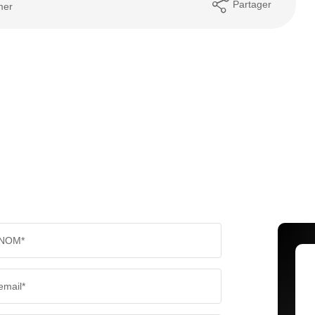
Partager
mer
NOM*
email*