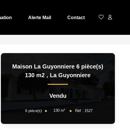
mation
Alerte Mail
Contact
Maison La Guyonniere 6 pièce(s)
130 m2
,
La Guyonniere
Vendu
130
m²
6
pièce(s)
Réf :
1527