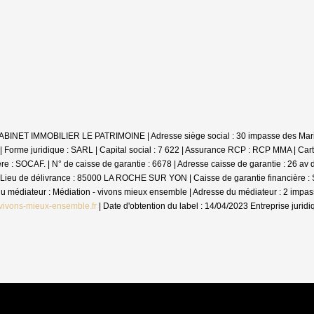
: CABINET IMMOBILIER LE PATRIMOINE | Adresse siège social : 30 impasse des Mar
me juridique : SARL | Capital social : 7 622 | Assurance RCP : RCP MMA |
Cart
 SOCAF. | N° de caisse de garantie : 6678 | Adresse caisse de garantie : 26 av de
Lieu de délivrance : 85000 LA ROCHE SUR YON | Caisse de garantie financière : SO
m du médiateur : Médiation - vivons mieux ensemble | Adresse du médiateur : 2 im
vivons-mieux-ensemble.fr
| Date d'obtention du label : 14/04/2023
Entreprise jurid