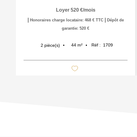
Loyer 520 €/mois
|
|
Honoraires charge locataire: 468 € TTC
Dépôt de
garantie: 520 €
44
m²
Réf :
1709
2
pièce(s)