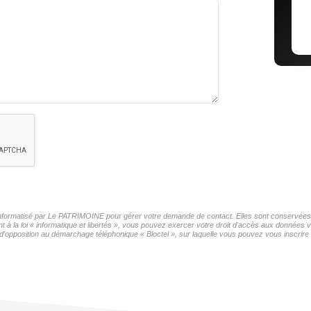
r informatisé par Le PATRIMOINE pour gérer votre demande de contact. Elles sont conservées po
t à la loi « informatique et libertés », vous pouvez exercer votre droit d'accès aux données
'opposition au démarchage téléphonique « Bloctel », sur laquelle vous pouvez vous inscrire i