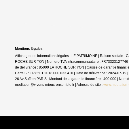
Mentions légales
Affichage des informations légales : LE PATRIMOINE | Raison sociale 
ROCHE SUR YON | Numero TVA Intracommunautaire : FR73323127746 | For
de délivrance : 85000 LA ROCHE SUR YON | Caisse de garantie financière :
Carte G : CPI8501 2018 000 033 410 | Date de délivrance : 2024-07-19 | 
26 Av Suffren PARIS | Montant de la garantie financière : 400 000 | No
mediation@vivons-mieux-ensemble.fr | Adresse du site :
www.mediation-