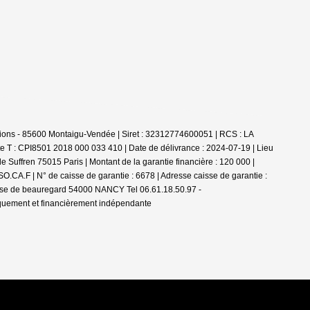
ions - 85600 Montaigu-Vendée | Siret : 32312774600051 | RCS : LA
e T : CPI8501 2018 000 033 410 | Date de délivrance : 2024-07-19 | Lieu
 Suffren 75015 Paris | Montant de la garantie financière : 120 000 |
.CA.F | N° de caisse de garantie : 6678 | Adresse caisse de garantie :
passe de beauregard 54000 NANCY Tel 06.61.18.50.97 -
iquement et financièrement indépendante