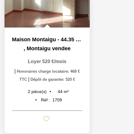
Maison Montaigu - 44.35 M2
,
Montaigu vendee
Loyer 520 €/mois
|
Honoraires charge locataire: 468 €
|
TTC
Dépôt de garantie: 520 €
44
m²
2
pièce(s)
Réf :
1709