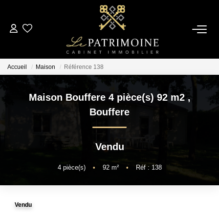
ACCUEIL
Accueil
Maison
Référence 138
L’AGENCE
Maison Bouffere 4 pièce(s) 92 m2
,
NOS ANNONCES
Bouffere
Ventes
Vendu
Locations
4
pièce(s)
•
92
m²
•
Réf : 138
ESTIMATION
Vendu
ALERTE MAIL