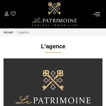
ACCUEIL
Accueil
L’agence
L’AGENCE
L’agence
NOS ANNONCES
Ventes
Locations
ESTIMATION
ALERTE MAIL