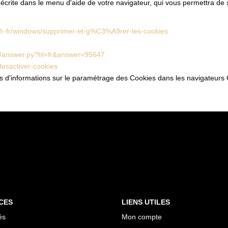
 décrite dans le menu d'aide de votre navigateur, qui vous permettra de
m/fr-fr/windows/supprimer-et-g%C3%A9rer-les-cookies
in/answer.py?hl=fr&answer=95647
-desactiver-cookies
lus d'informations sur le paramétrage des Cookies dans les navigateurs 
CES
LIENS UTILES
és
Mon compte