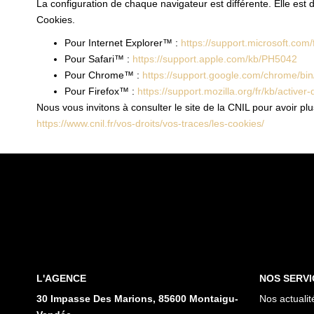
La configuration de chaque navigateur est différente. Elle est
Cookies.
Pour Internet Explorer™ :
https://support.microsoft.co
Pour Safari™ :
https://support.apple.com/kb/PH5042
Pour Chrome™ :
https://support.google.com/chrome/b
Pour Firefox™ :
https://support.mozilla.org/fr/kb/activer
Nous vous invitons à consulter le site de la CNIL pour avoir p
https://www.cnil.fr/vos-droits/vos-traces/les-cookies/
L'AGENCE
NOS SERVI
30 Impasse Des Marions, 85600 Montaigu-
Nos actualit